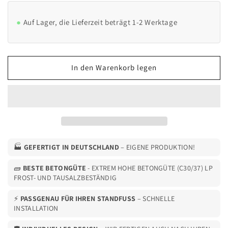
Menge
Menge
für
für
Auf Lager, die Lieferzeit beträgt 1-2 Werktage
Fertigfundament
Fertigfundament
speziell
speziell
für
für
KEBA
KEBA
In den Warenkorb legen
Standfuß
Standfuß
KeContact
KeContact
P20
P20
/
/
P30
P30
/
/
P40
P40
Ladesäule
Ladesäule
🏭
GEFERTIGT IN DEUTSCHLAND
– EIGENE PRODUKTION!
(Keba
(Keba
131813,
131813,
🧱
BESTE BETONGÜTE
- EXTREM HOHE BETONGÜTE (C30/37) LP
FROST- UND TAUSALZBESTÄNDIG
89735,90786,131771,131813)
89735,90786,131771,131813)
⚡
PASSGENAU FÜR IHREN STANDFUSS
– SCHNELLE
INSTALLATION