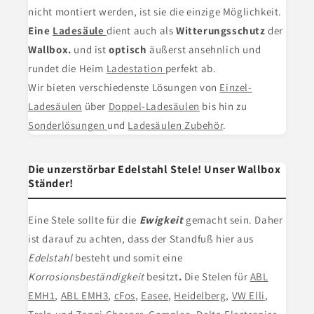
nicht montiert werden, ist sie die einzige Möglichkeit.
Eine
Ladesäule
dient
auch als
Witterungsschutz
der
Wallbox.
und ist
optisch
äußerst ansehnlich und
rundet die Heim
Ladestation
perfekt ab.
Wir bieten verschiedenste Lösungen von
Einzel-
Ladesäulen
über
Doppel-Ladesäulen
bis hin zu
Sonderlösungen
und
Ladesäulen Zubehör
.
Die unzerstörbar Edelstahl Stele! Unser Wallbox
Ständer!
Eine Stele
sollte für die
Ewigkeit
gemacht sein. Daher
ist darauf zu achten, dass der Standfuß hier aus
Edelstahl
besteht und somit eine
Korrosionsbeständigkeit
besitzt
.
Die Stelen für
ABL
EMH1
,
ABL EMH3
,
cFos
,
Easee
,
Heidelberg
,
VW Elli
,