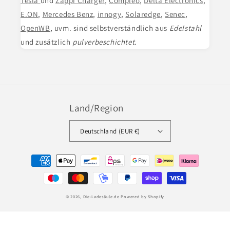
Tesla
und
Zappi Charger
,
Compleo
,
Delta Electronics
,
E.ON
,
Mercedes Benz
,
innogy
,
Solaredge
,
Senec
,
OpenWB
, uvm. sind selbstverständlich aus
Edelstahl
und zusätzlich
pulverbeschichtet
.
Land/Region
Deutschland (EUR €)
Zahlungsmethoden
© 2026,
Die-Ladesäule.de
Powered by Shopify