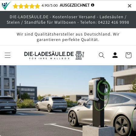
Direkt
✕
zum
Inhalt
DIE-LADESÄULE.DE - Kostenloser Versand - Ladesäulen /
Stelen / Standfüße für Wallboxen - Telefon: 04232 416 9998
Wir sind Qualitätshersteller aus Deutschland. Wir
garantieren perfekte Qualität.
Warenko