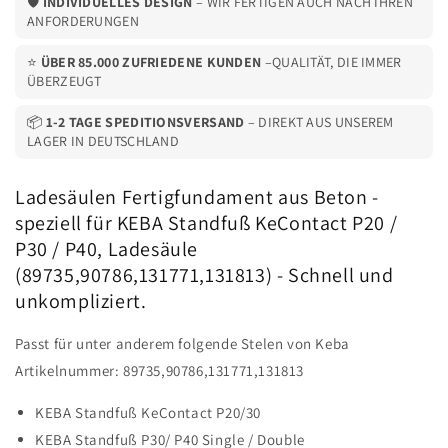
🛡️
INDIVIDUELLES DESIGN
– WIR FERTIGEN AUCH NACH IHREN
ANFORDERUNGEN
⭐
ÜBER 85.000 ZUFRIEDENE KUNDEN
–QUALITÄT, DIE IMMER
ÜBERZEUGT
📦
1-2 TAGE SPEDITIONSVERSAND
– DIREKT AUS UNSEREM
LAGER IN DEUTSCHLAND
Ladesäulen Fertigfundament aus Beton -
speziell für KEBA Standfuß KeContact P20 /
P30 / P40, Ladesäule
(89735,90786,131771,131813) - Schnell und
unkompliziert.
Passt für unter anderem folgende Stelen von Keba
Artikelnummer: 89735,90786,131771,131813
KEBA Standfuß KeContact P20/30
KEBA Standfuß P30/ P40 Single / Double