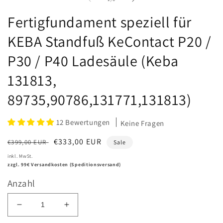
Fertigfundament speziell für
KEBA Standfuß KeContact P20 /
P30 / P40 Ladesäule (Keba
131813,
89735,90786,131771,131813)
12 Bewertungen
Keine Fragen
Normaler
Verkaufspreis
€333,00 EUR
€399,00 EUR
Sale
Preis
inkl. MwSt.
zzgl. 99€ Versandkosten (Speditionsversand)
Anzahl
Verringere
Erhöhe
die
die