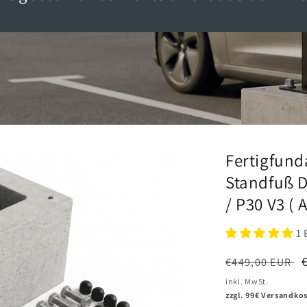
Fertigfund
Standfuß D
/ P30 V3 ( 
1 
Normaler
€449,00 EUR
Preis
inkl. MwSt.
zzgl. 99€ Versandko