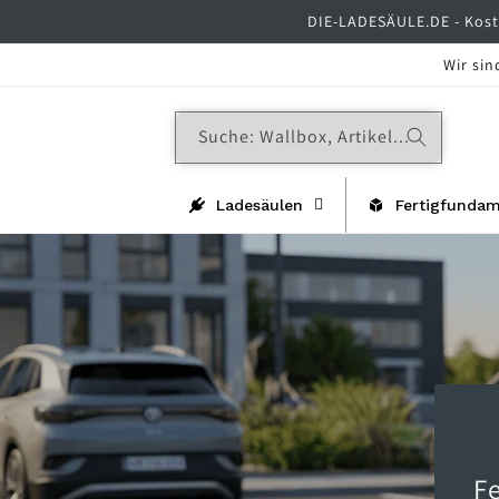
Direkt
DIE-LADESÄULE.DE - Koste
zum
Inhalt
Wir sin
Suche: Wallbox, Artikel...
Ladesäulen
Fertigfunda
F