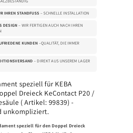
SALZBESTÄNDIG
99839)
R IHREN STANDFUSS
– SCHNELLE INSTALLATION
S DESIGN
– WIR FERTIGEN AUCH NACH IHREN
N
ZUFRIEDENE KUNDEN
–QUALITÄT, DIE IMMER
EDITIONSVERSAND
– DIREKT AUS UNSEREM LAGER
D
ament speziell für KEBA
oppel Dreieck KeContact P20 /
säule ( Artikel: 99839) -
d unkompliziert.
ndament
speziell für den Doppel Dreieck