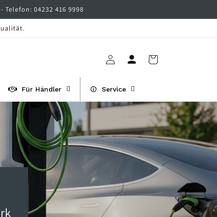
- Telefon: 04232 416 9998
ualität.
Einloggen
Warenkorb
Für Händler
Service
rk