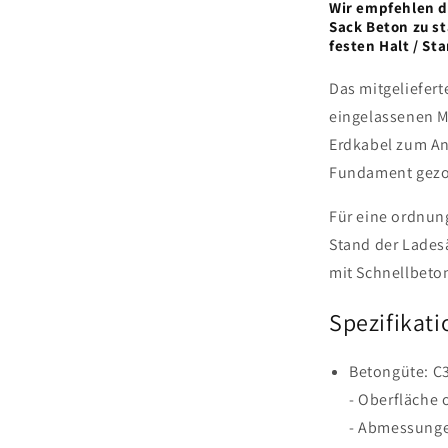
Wir empfehlen d
Sack Beton zu st
festen Halt / St
Das mitgeliefer
eingelassenen M
Erdkabel zum An
Fundament gez
Für eine ordnun
Stand der Lades
mit Schnellbeto
Spezifikat
Betongüte: C
- Oberfläche
- Abmessung