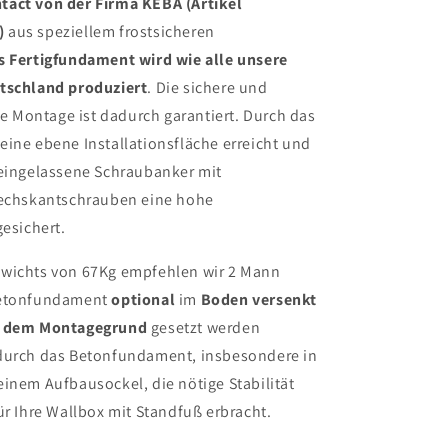
act von der Firma KEBA (Artikel
)
aus speziellem frostsicheren
s Fertigfundament wird wie alle unsere
tschland produziert
. Die sichere und
Montage ist dadurch garantiert. Durch das
ine ebene Installationsfläche erreicht und
 eingelassene Schraubanker mit
Sechskantschrauben eine hohe
gesichert.
wichts von 67Kg empfehlen wir 2 Mann
Betonfundament
optional
im
Boden versenkt
t dem Montagegrund
gesetzt werden
durch das Betonfundament, insbesondere in
inem Aufbausockel, die nötige Stabilität
ür Ihre Wallbox mit Standfuß erbracht.