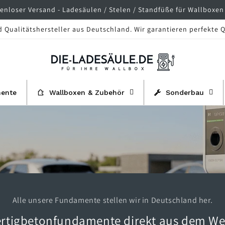
nloser Versand - Ladesäulen / Stelen / Standfüße für Wallboxen 
d Qualitätshersteller aus Deutschland. Wir garantieren perfekte Q
mente
Wallboxen & Zubehör
Sonderbau
Alle unsere Fundamente stellen wir in Deutschland her.
ertigbetonfundamente direkt aus dem We