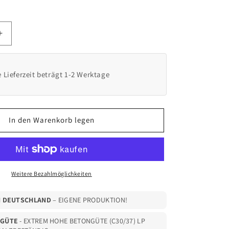
Erhöhe
die
Menge
für
e Lieferzeit beträgt 1-2 Werktage
ment
Fertigfundament
speziell
für
KEBA
In den Warenkorb legen
Standfuß
Doppel
Dreieck
KeContact
P20
Weitere Bezahlmöglichkeiten
/
P30
V3
N DEUTSCHLAND
– EIGENE PRODUKTION!
(
Artikel:
NGÜTE
- EXTREM HOHE BETONGÜTE (C30/37) LP