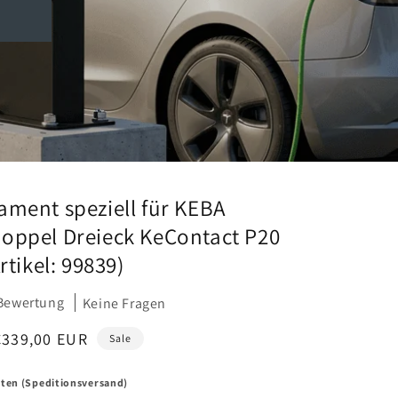
ament speziell für KEBA
oppel Dreieck KeContact P20
Artikel: 99839)
Bewertung
Keine Fragen
Verkaufspreis
€339,00 EUR
Sale
sten (Speditionsversand)