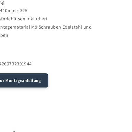
 Kg
 440mm x 325
windehülsen inkludiert.
ontagematerial M8 Schrauben Edelstahl und
iben
 4260732391944
zur Montageanleitung