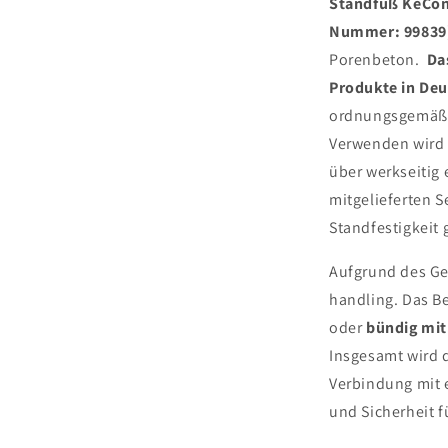
Standfuß KeCont
Nummer: 99839
Porenbeton.
Da
Produkte in Deu
ordnungsgemäße 
Verwenden wird e
über werkseitig
mitgelieferten 
Standfestigkeit 
Aufgrund des Ge
handling. Das 
oder
bündig mi
Insgesamt wird 
Verbindung mit e
und Sicherheit f