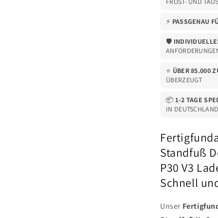
FROST- UND TAU
99839)
⚡
PASSGENAU FÜ
🛡️
INDIVIDUELLE
ANFORDERUNGE
⭐
ÜBER 85.000 
ÜBERZEUGT
📦
1-2 TAGE SP
IN DEUTSCHLAN
Fertigfund
Standfuß D
P30 V3 Lade
Schnell un
Unser
Fertigfu