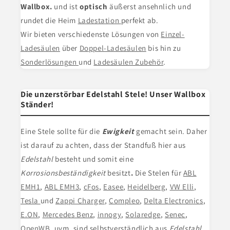
Wallbox.
und ist
optisch
äußerst ansehnlich und
rundet die Heim
Ladestation
perfekt ab.
Wir bieten verschiedenste Lösungen von
Einzel-
Ladesäulen
über
Doppel-Ladesäulen
bis hin zu
Sonderlösungen
und
Ladesäulen Zubehör
.
Die unzerstörbar Edelstahl Stele! Unser Wallbox
Ständer!
Eine Stele
sollte für die
Ewigkeit
gemacht sein. Daher
ist darauf zu achten, dass der Standfuß hier aus
Edelstahl
besteht und somit eine
Korrosionsbeständigkeit
besitzt
.
Die Stelen für
ABL
EMH1
,
ABL EMH3
,
cFos
,
Easee
,
Heidelberg
,
VW Elli
,
Tesla
und
Zappi Charger
,
Compleo
,
Delta Electronics
,
E.ON
,
Mercedes Benz
,
innogy
,
Solaredge
,
Senec
,
OpenWB
, uvm. sind selbstverständlich aus
Edelstahl