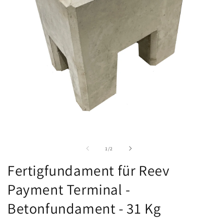
M
2
Medien
i
1
M
in
ö
Modal
von
1
/
2
öffnen
Fertigfundament für Reev
Payment Terminal -
Betonfundament - 31 Kg