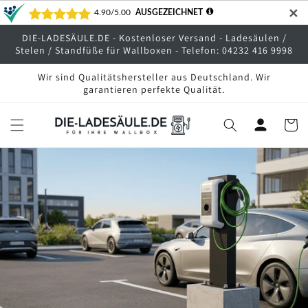
Direkt
✕
zum
Inhalt
DIE-LADESÄULE.DE - Kostenloser Versand - Ladesäulen /
Stelen / Standfüße für Wallboxen - Telefon: 04232 416 9998
Wir sind Qualitätshersteller aus Deutschland. Wir
garantieren perfekte Qualität.
Warenko