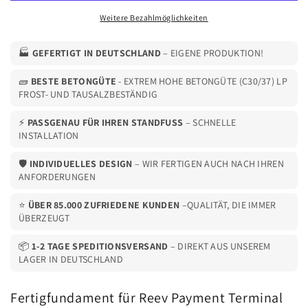
Kg
Kg
Weitere Bezahlmöglichkeiten
🏭
GEFERTIGT IN DEUTSCHLAND
– EIGENE PRODUKTION!
🧱
BESTE BETONGÜTE
- EXTREM HOHE BETONGÜTE (C30/37) LP
FROST- UND TAUSALZBESTÄNDIG
⚡
PASSGENAU FÜR IHREN STANDFUSS
– SCHNELLE
INSTALLATION
🛡️
INDIVIDUELLES DESIGN
– WIR FERTIGEN AUCH NACH IHREN
ANFORDERUNGEN
⭐
ÜBER 85.000 ZUFRIEDENE KUNDEN
–QUALITÄT, DIE IMMER
ÜBERZEUGT
📦
1-2 TAGE SPEDITIONSVERSAND
– DIREKT AUS UNSEREM
LAGER IN DEUTSCHLAND
Fertigfundament für Reev Payment Terminal