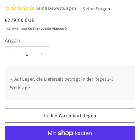
Keine Bewertungen
Keine Fragen
Normaler
€279,00 EUR
Preis
inkl. MwSt. und
KOSTENLOSEN VERSAND
Anzahl
Verringere
Erhöhe
die
die
Menge
Menge
für
für
Auf Lager, die Lieferzeit beträgt in der Regel 1-3
Fertigfundament
Fertigfundament
Werktage
für
für
Reev
Reev
Payment
Payment
Terminal
Terminal
In den Warenkorb legen
-
-
Betonfundament
Betonfundament
-
-
31
31