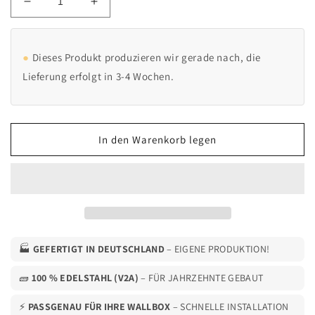
Verringere
Erhöhe
die
die
Menge
Menge
für
für
Dieses Produkt produzieren wir gerade nach, die
Ladesäule
Ladesäule
Lieferung erfolgt in 3-4 Wochen.
passend
passend
für
für
Mennekes
Mennekes
Amtrom
Amtrom
In den Warenkorb legen
4You
4You
&amp;
&amp;
4Business
4Business
Wallbox
Wallbox
mit
mit
Dach
Dach
|
|
Ständer
Ständer
🏭
GEFERTIGT IN DEUTSCHLAND
– EIGENE PRODUKTION!
|
|
Standfuß
Standfuß
🧱
100 % EDELSTAHL (V2A)
– FÜR JAHRZEHNTE GEBAUT
|
|
Stele
Stele
⚡
PASSGENAU FÜR IHRE WALLBOX
– SCHNELLE INSTALLATION