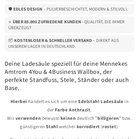
|
|
Base
Base
🛡️
EDLES DESIGN
– PULVERBESCHICHTET, MODERN & STILVOLL
⭐
ÜBER 85.000 ZUFRIEDENE KUNDEN
–QUALITÄT, DIE IMMER
ÜBERZEUGT
📦
KOSTENLOSER & SCHNELLER VERSAND
– DIREKT AUS
UNSEREM LAGER IN DEUTSCHLAND
Deine Ladesäule speziell für deine Mennekes
Amtrom 4You & 4Business Wallbox, der
perfekte Standfuss, Stele, Ständer oder auch
Base.
Hierbei
handelt es sich um eine
Edelstahl
Ladesäule
in
der
Farbe
Anthrazit
.
Wir
verwenden
bewusst
keinen
deutlich "
billigeren
" bzw.
günstigeren
Stahl
welcher
korrodiert
(
rostet
).