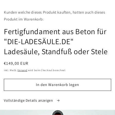
Medien
featured
Kunden welche dieses Produkt kauften, hatten auch dieses
in
Modal
Produkt im Warenkorb:
öffnen
Fertigfundament aus Beton für
"DIE-LADESÄULE.DE"
Ladesäule, Standfuß oder Stele
Normaler
€149,00 EUR
Preis
inkl. MwSt.
Versand
wird beim Checkout berechnet
In den Warenkorb legen
Vollständige Details anzeigen