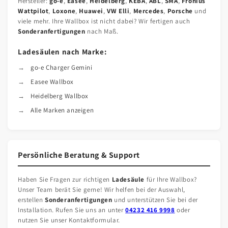
Hersteller:
go-e
,
Easee
,
Heidelberg
,
KEBA
,
ABL
,
SMA
,
Fronius
Wattpilot
,
Loxone
,
Huawei
,
VW Elli
,
Mercedes
,
Porsche
und
viele mehr. Ihre Wallbox ist nicht dabei? Wir fertigen auch
Sonderanfertigungen
nach Maß.
Ladesäulen nach Marke:
go-e Charger Gemini
Easee Wallbox
Heidelberg Wallbox
Alle Marken anzeigen
Persönliche Beratung & Support
Haben Sie Fragen zur richtigen
Ladesäule
für Ihre Wallbox?
Unser Team berät Sie gerne! Wir helfen bei der Auswahl,
erstellen
Sonderanfertigungen
und unterstützen Sie bei der
Installation. Rufen Sie uns an unter
04232 416 9998
oder
nutzen Sie unser Kontaktformular.