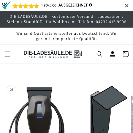
Direkt
✕
zum
Inhalt
DIE-LADESÄULE.DE - Kostenloser Versand - Ladesäulen /
Stelen / Standfüße für Wallboxen - Telefon: 04232 416 9998
Wir sind Qualitätshersteller aus Deutschland. Wir
garantieren perfekte Qualität.
Warenko
oduktinformationen
ringen