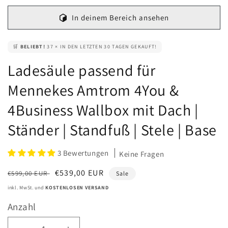
In deinem Bereich ansehen
🛒
BELIEBT!
37 × IN DEN LETZTEN 30 TAGEN GEKAUFT!
Ladesäule passend für
Mennekes Amtrom 4You &
4Business Wallbox mit Dach |
Ständer | Standfuß | Stele | Base
3 Bewertungen
Keine Fragen
Normaler
Verkaufspreis
€539,00 EUR
€599,00 EUR
Sale
Preis
inkl. MwSt. und
KOSTENLOSEN VERSAND
Anzahl