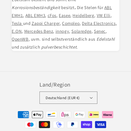
Korrosionsbeständigkeit
besitzt
.
Die Stelen für
ABL
EMH1
,
ABL EMH3
,
cFos
,
Easee
,
Heidelberg
,
VW Elli
,
Tesla
und
Zappi Charger
,
Compleo
,
Delta Electronics
,
E.ON
,
Mercedes Benz
,
innogy
,
Solaredge
,
Senec
,
OpenWB
, uvm. sind selbstverständlich aus
Edelstahl
und zusätzlich
pulverbeschichtet
.
Land/Region
Deutschland (EUR €)
Zahlungsmethoden