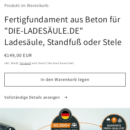
Modal
Produkt im Warenkorb:
öffnen
Fertigfundament aus Beton für
"DIE-LADESÄULE.DE"
Ladesäule, Standfuß oder Stele
Normaler
€149,00 EUR
Preis
inkl. MwSt.
Versand
wird beim Checkout berechnet
In den Warenkorb legen
Vollständige Details anzeigen