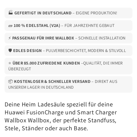
Ständer
Ständer
|
|
🏭
GEFERTIGT IN DEUTSCHLAND
– EIGENE PRODUKTION!
Standfuß
Standfuß
|
|
🧱
100 % EDELSTAHL (V2A)
– FÜR JAHRZEHNTE GEBAUT
Stele
Stele
|
|
⚡
PASSGENAU FÜR IHRE WALLBOX
– SCHNELLE INSTALLATION
Base
Base
🛡️
EDLES DESIGN
– PULVERBESCHICHTET, MODERN & STILVOLL
⭐
ÜBER 85.000 ZUFRIEDENE KUNDEN
–QUALITÄT, DIE IMMER
ÜBERZEUGT
📦
KOSTENLOSER & SCHNELLER VERSAND
– DIREKT AUS
UNSEREM LAGER IN DEUTSCHLAND
Deine Heim Ladesäule speziell für deine
Huawei FusionCharge und Smart Charger
Wallbox Wallbox, der perfekte Standfuss,
Stele, Ständer oder auch Base.