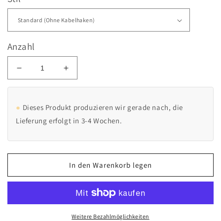
Anzahl
Verringere
Erhöhe
die
die
Menge
Menge
für
für
Dieses Produkt produzieren wir gerade nach, die
Ladesäule
Ladesäule
Lieferung erfolgt in 3-4 Wochen.
passend
passend
für
für
Huawei
Huawei
FusionCharge
FusionCharge
In den Warenkorb legen
und
und
SmartCharger
SmartCharger
Wallbox
Wallbox
mit
mit
Dach
Dach
|
|
Weitere Bezahlmöglichkeiten