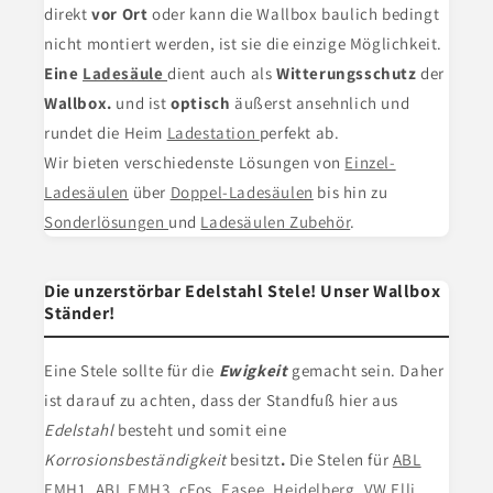
direkt
vor Ort
oder kann die Wallbox baulich bedingt
nicht montiert werden, ist sie die einzige Möglichkeit.
Eine
Ladesäule
dient
auch als
Witterungsschutz
der
Wallbox.
und ist
optisch
äußerst ansehnlich und
rundet die Heim
Ladestation
perfekt ab.
Wir bieten verschiedenste Lösungen von
Einzel-
Ladesäulen
über
Doppel-Ladesäulen
bis hin zu
Sonderlösungen
und
Ladesäulen Zubehör
.
Die unzerstörbar Edelstahl Stele! Unser Wallbox
Ständer!
Eine Stele
sollte für die
Ewigkeit
gemacht sein. Daher
ist darauf zu achten, dass der Standfuß hier aus
Edelstahl
besteht und somit eine
Korrosionsbeständigkeit
besitzt
.
Die Stelen für
ABL
EMH1
,
ABL EMH3
,
cFos
,
Easee
,
Heidelberg
,
VW Elli
,