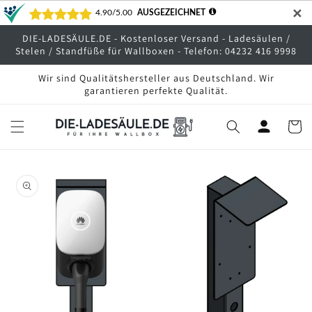
Direkt
✕
zum
Inhalt
DIE-LADESÄULE.DE - Kostenloser Versand - Ladesäulen /
Stelen / Standfüße für Wallboxen - Telefon: 04232 416 9998
Wir sind Qualitätshersteller aus Deutschland. Wir
garantieren perfekte Qualität.
Warenko
oduktinformationen
ringen