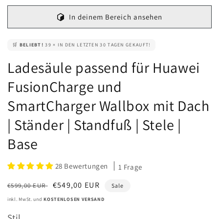
In deinem Bereich ansehen
🛒
BELIEBT!
39 × IN DEN LETZTEN 30 TAGEN GEKAUFT!
Ladesäule passend für Huawei
FusionCharge und
SmartCharger Wallbox mit Dach
| Ständer | Standfuß | Stele |
Base
28 Bewertungen
1 Frage
Normaler
Verkaufspreis
€549,00 EUR
€599,00 EUR
Sale
Preis
inkl. MwSt. und
KOSTENLOSEN VERSAND
Stil