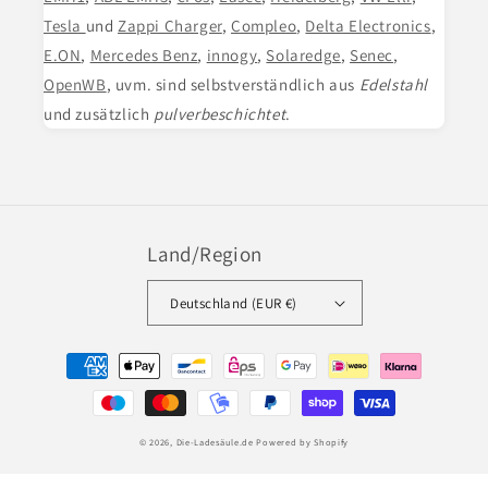
Tesla
und
Zappi Charger
,
Compleo
,
Delta Electronics
,
E.ON
,
Mercedes Benz
,
innogy
,
Solaredge
,
Senec
,
OpenWB
, uvm. sind selbstverständlich aus
Edelstahl
und zusätzlich
pulverbeschichtet
.
Land/Region
Deutschland (EUR €)
Zahlungsmethoden
© 2026,
Die-Ladesäule.de
Powered by Shopify