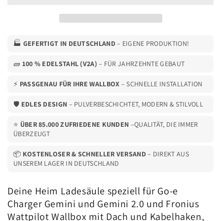
/
/
Gemini
Gemini
2.0
2.0
und
und
Fronius
Fronius
🏭
GEFERTIGT IN DEUTSCHLAND
– EIGENE PRODUKTION!
Wattpilot
Wattpilot
mit
mit
🧱
100 % EDELSTAHL (V2A)
– FÜR JAHRZEHNTE GEBAUT
Dach
Dach
und
und
⚡
PASSGENAU FÜR IHRE WALLBOX
– SCHNELLE INSTALLATION
Kabelhaken
Kabelhaken
🛡️
|
EDLES DESIGN
|
– PULVERBESCHICHTET, MODERN & STILVOLL
Ständer
Ständer
⭐
ÜBER 85.000 ZUFRIEDENE KUNDEN
–QUALITÄT, DIE IMMER
|
|
ÜBERZEUGT
Standfuß
Standfuß
|
|
📦
KOSTENLOSER & SCHNELLER VERSAND
– DIREKT AUS
Stele
Stele
UNSEREM LAGER IN DEUTSCHLAND
|
|
Base
Base
Deine Heim Ladesäule speziell für Go-e
Charger Gemini und Gemini 2.0 und Fronius
Wattpilot Wallbox mit Dach und Kabelhaken,