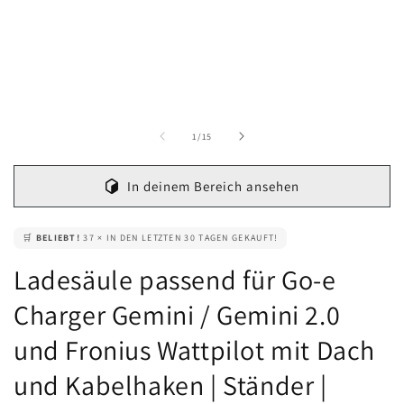
in
Modal
öffnen
von
1
/
15
In deinem Bereich ansehen
🛒
BELIEBT!
37 × IN DEN LETZTEN 30 TAGEN GEKAUFT!
Ladesäule passend für Go-e
Charger Gemini / Gemini 2.0
und Fronius Wattpilot mit Dach
und Kabelhaken | Ständer |