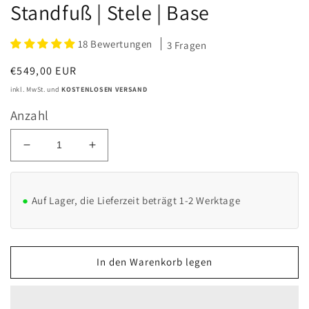
Standfuß | Stele | Base
18 Bewertungen
3 Fragen
Normaler
€549,00 EUR
Preis
inkl. MwSt. und
KOSTENLOSEN VERSAND
Anzahl
Verringere
Erhöhe
die
die
Menge
Menge
für
für
Auf Lager, die Lieferzeit beträgt 1-2 Werktage
Ladesäule
Ladesäule
passend
passend
für
für
Go-
Go-
In den Warenkorb legen
e
e
Charger
Charger
Gemini
Gemini