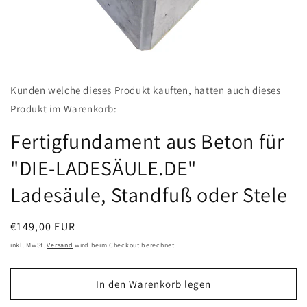
Medien
featured
Kunden welche dieses Produkt kauften, hatten auch dieses
in
Modal
Produkt im Warenkorb:
öffnen
Fertigfundament aus Beton für
"DIE-LADESÄULE.DE"
Ladesäule, Standfuß oder Stele
Normaler
€149,00 EUR
Preis
inkl. MwSt.
Versand
wird beim Checkout berechnet
In den Warenkorb legen