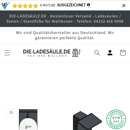
Direkt
✕
zum
Inhalt
DIE-LADESÄULE.DE - Kostenloser Versand - Ladesäulen /
Stelen / Standfüße für Wallboxen - Telefon: 04232 416 9998
Wir sind Qualitätshersteller aus Deutschland. Wir
garantieren perfekte Qualität.
Warenko
oduktinformationen
ringen