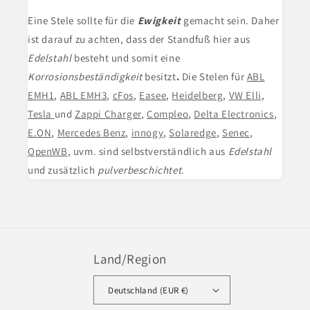
Eine Stele
sollte für die
Ewigkeit
gemacht sein. Daher
ist darauf zu achten, dass der Standfuß hier aus
Edelstahl
besteht und somit eine
Korrosionsbeständigkeit
besitzt
.
Die Stelen für
ABL
EMH1
,
ABL EMH3
,
cFos
,
Easee
,
Heidelberg
,
VW Elli
,
Tesla
und
Zappi Charger
,
Compleo
,
Delta Electronics
,
E.ON
,
Mercedes Benz
,
innogy
,
Solaredge
,
Senec
,
OpenWB
, uvm. sind selbstverständlich aus
Edelstahl
und zusätzlich
pulverbeschichtet
.
Land/Region
Deutschland (EUR €)