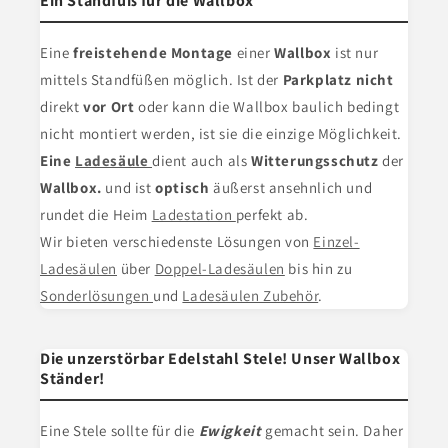
Ein Standfuß für die Wallbox
Eine
freistehende Montage
einer
Wallbox
ist nur
mittels Standfüßen möglich. Ist der
Parkplatz nicht
direkt
vor Ort
oder kann die Wallbox baulich bedingt
nicht montiert werden, ist sie die einzige Möglichkeit.
Eine
Ladesäule
dient
auch als
Witterungsschutz
der
Wallbox.
und ist
optisch
äußerst ansehnlich und
rundet die Heim
Ladestation
perfekt ab.
Wir bieten verschiedenste Lösungen von
Einzel-
Ladesäulen
über
Doppel-Ladesäulen
bis hin zu
Sonderlösungen
und
Ladesäulen Zubehör
.
Die unzerstörbar Edelstahl Stele! Unser Wallbox
Ständer!
Eine Stele
sollte für die
Ewigkeit
gemacht sein. Daher