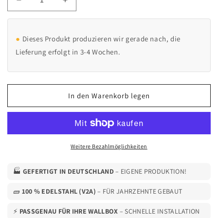
Verringere
Erhöhe
die
die
Menge
Menge
für
für
Dieses Produkt produzieren wir gerade nach, die
Ladesäule
Ladesäule
Lieferung erfolgt in 3-4 Wochen.
passend
passend
für
für
eCHARGE
eCHARGE
cPH2
cPH2
In den Warenkorb legen
von
von
Hardy
Hardy
Barth
Barth
mit
mit
Dach
Dach
|
|
Weitere Bezahlmöglichkeiten
Ständer
Ständer
|
|
🏭
GEFERTIGT IN DEUTSCHLAND
– EIGENE PRODUKTION!
Standfuß
Standfuß
|
|
🧱
100 % EDELSTAHL (V2A)
– FÜR JAHRZEHNTE GEBAUT
Stele
Stele
⚡
PASSGENAU FÜR IHRE WALLBOX
– SCHNELLE INSTALLATION