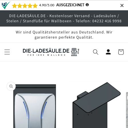
Direkt
✕
zum
Inhalt
DIE-LADESÄULE.DE - Kostenloser Versand - Ladesäulen /
Stelen / Standfüße für Wallboxen - Telefon: 04232 416 9998
Wir sind Qualitätshersteller aus Deutschland. Wir
garantieren perfekte Qualität.
Warenko
oduktinformationen
ringen