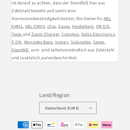
ist darauf zu achten, dass der Standfuß hier aus
Edelstahl
besteht und somit eine
Korrosionsbeständigkeit
besitzt
.
Die Stelen für
ABL
EMH1
,
ABL EMH3
,
cFos
,
Easee
,
Heidelberg
,
VW Elli
,
Tesla
und
Zappi Charger
,
Compleo
,
Delta Electronics
,
E.ON
,
Mercedes Benz
,
innogy
,
Solaredge
,
Senec
,
OpenWB
, uvm. sind selbstverständlich aus
Edelstahl
und zusätzlich
pulverbeschichtet
.
Land/Region
Deutschland (EUR €)
Zahlungsmethoden