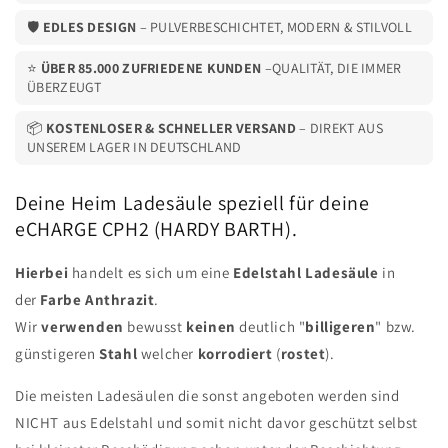
🛡️
EDLES DESIGN
– PULVERBESCHICHTET, MODERN & STILVOLL
⭐
ÜBER 85.000 ZUFRIEDENE KUNDEN
–QUALITÄT, DIE IMMER
ÜBERZEUGT
📦
KOSTENLOSER & SCHNELLER VERSAND
– DIREKT AUS
UNSEREM LAGER IN DEUTSCHLAND
Deine Heim Ladesäule speziell für deine
eCHARGE CPH2 (HARDY BARTH).
Hierbei
handelt es sich um eine
Edelstahl
Ladesäule
in
der
Farbe
Anthrazit
.
Wir
verwenden
bewusst
keinen
deutlich "
billigeren
" bzw.
günstigeren
Stahl
welcher
korrodiert
(
rostet
).
Die meisten Ladesäulen die sonst angeboten werden sind
NICHT aus Edelstahl und somit nicht davor geschützt selbst