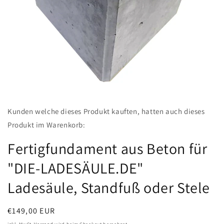
Medien
featured
Kunden welche dieses Produkt kauften, hatten auch dieses
in
Modal
Produkt im Warenkorb:
öffnen
Fertigfundament aus Beton für
"DIE-LADESÄULE.DE"
Ladesäule, Standfuß oder Stele
Normaler
€149,00 EUR
Preis