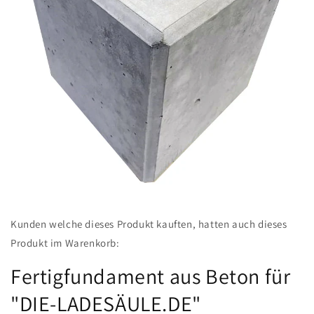
Medien
featured
Kunden welche dieses Produkt kauften, hatten auch dieses
in
Modal
Produkt im Warenkorb:
öffnen
Fertigfundament aus Beton für
"DIE-LADESÄULE.DE"