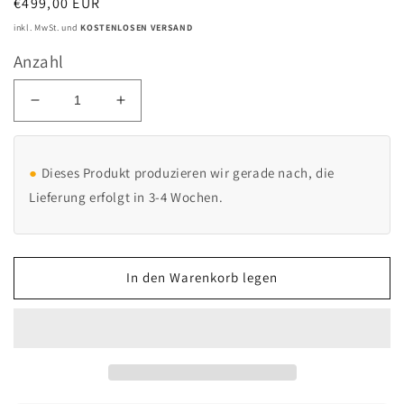
Normaler
€499,00 EUR
Preis
inkl. MwSt. und
KOSTENLOSEN VERSAND
Anzahl
Verringere
Erhöhe
die
die
Menge
Menge
für
für
Dieses Produkt produzieren wir gerade nach, die
Ladesäule
Ladesäule
Lieferung erfolgt in 3-4 Wochen.
passend
passend
für
für
Tesla
Tesla
Wallbox
Wallbox
In den Warenkorb legen
mit
mit
Dach
Dach
|
|
Ständer
Ständer
|
|
Standfuß
Standfuß
|
|