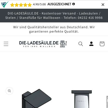
Direkt
✕
zum
Inhalt
DIE-LADESÄULE.DE - Kostenloser Versand - Ladesäulen /
Stelen / Standfüße für Wallboxen - Telefon: 04232 416 9998
Wir sind Qualitätshersteller aus Deutschland. Wir
garantieren perfekte Qualität.
Warenko
oduktinformationen
ringen