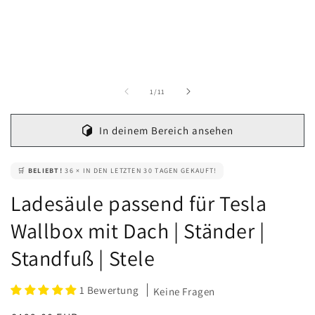
Modal
öffnen
von
1
/
11
In deinem Bereich ansehen
🛒
BELIEBT!
36 × IN DEN LETZTEN 30 TAGEN GEKAUFT!
Ladesäule passend für Tesla
Wallbox mit Dach | Ständer |
Standfuß | Stele
1 Bewertung
Keine Fragen