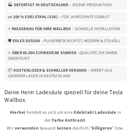
Stele
Stele
🏭
GEFERTIGT IN DEUTSCHLAND
– EIGENE PRODUKTION!
🧱
100 % EDELSTAHL (V2A)
– FÜR JAHRZEHNTE GEBAUT
⚡
PASSGENAU FÜR IHRE WALLBOX
– SCHNELLE INSTALLATION
🛡️
EDLES DESIGN
– PULVERBESCHICHTET, MODERN & STILVOLL
⭐
ÜBER 85.000 ZUFRIEDENE KUNDEN
–QUALITÄT, DIE IMMER
ÜBERZEUGT
📦
KOSTENLOSER & SCHNELLER VERSAND
– DIREKT AUS
UNSEREM LAGER IN DEUTSCHLAND
Deine Heim Ladesäule speziell für deine Tesla
Wallbox.
Hierbei
handelt es sich um eine
Edelstahl
Ladesäule
in
der
Farbe
Anthrazit
.
Wir
verwenden
bewusst
keinen
deutlich "
billigeren
" bzw.