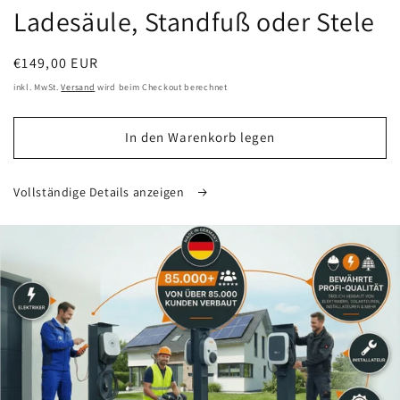
Ladesäule, Standfuß oder Stele
Normaler
€149,00 EUR
Preis
inkl. MwSt.
Versand
wird beim Checkout berechnet
In den Warenkorb legen
Vollständige Details anzeigen