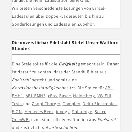
rundet die Heim
Ladestation
perfekt ab.
Wir bieten verschiedenste Lösungen von
Einzel-
Ladesäulen
über
Doppel-Ladesäulen
bis hin zu
Sonderlösungen
und
Ladesäulen Zubehör
.
Die unzerstörbar Edelstahl Stele! Unser Wallbox
Ständer!
Eine Stele
sollte für die
Ewigkeit
gemacht sein. Daher
ist darauf zu achten, dass der Standfuß hier aus
Edelstahl
besteht und somit eine
Korrosionsbeständigkeit
besitzt
.
Die Stelen für
ABL
EMH1
,
ABL EMH3
,
cFos
,
Easee
,
Heidelberg
,
VW Elli
,
Tesla
und
Zappi Charger
,
Compleo
,
Delta Electronics
,
E.ON
,
Mercedes Benz
,
innogy
,
Solaredge
,
Senec
,
OpenWB
, uvm. sind selbstverständlich aus
Edelstahl
und zusätzlich
pulverbeschichtet
.