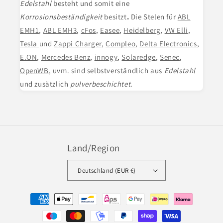
Edelstahl
besteht und somit eine
Korrosionsbeständigkeit
besitzt
.
Die Stelen für
ABL
EMH1
,
ABL EMH3
,
cFos
,
Easee
,
Heidelberg
,
VW Elli
,
Tesla
und
Zappi Charger
,
Compleo
,
Delta Electronics
,
E.ON
,
Mercedes Benz
,
innogy
,
Solaredge
,
Senec
,
OpenWB
, uvm. sind selbstverständlich aus
Edelstahl
und zusätzlich
pulverbeschichtet
.
Land/Region
Deutschland (EUR €)
Zahlungsmethoden