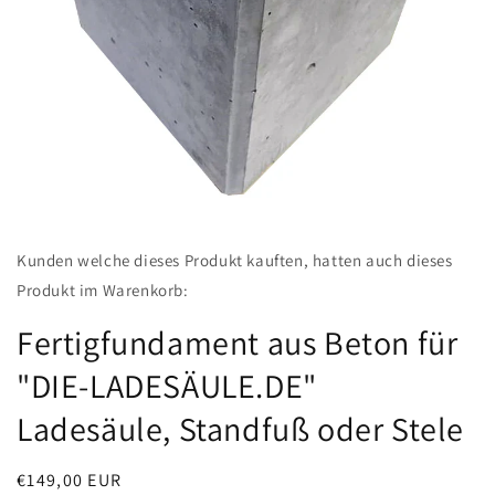
Medien
featured
Kunden welche dieses Produkt kauften, hatten auch dieses
in
Modal
Produkt im Warenkorb:
öffnen
Fertigfundament aus Beton für
"DIE-LADESÄULE.DE"
Ladesäule, Standfuß oder Stele
Normaler
€149,00 EUR