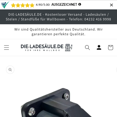
Direkt
✕
zum
Inhalt
DIE-LADESÄULE.DE - Kostenloser Versand - Ladesäulen /
Stelen / Standfüße für Wallboxen - Telefon: 04232 416 9998
Wir sind Qualitätshersteller aus Deutschland. Wir
garantieren perfekte Qualität.
Warenko
oduktinformationen
ringen