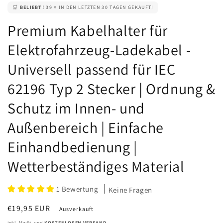
🛒
BELIEBT!
39 × IN DEN LETZTEN 30 TAGEN GEKAUFT!
Premium Kabelhalter für
Elektrofahrzeug-Ladekabel -
Universell passend für IEC
62196 Typ 2 Stecker | Ordnung &
Schutz im Innen- und
Außenbereich | Einfache
Einhandbedienung |
Wetterbeständiges Material
1 Bewertung
Keine Fragen
Normaler
€19,95 EUR
Ausverkauft
Preis
inkl. MwSt. und
KOSTENLOSEN VERSAND