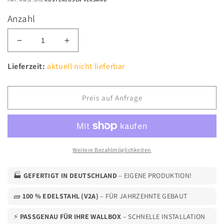
Anzahl
Verringere
Erhöhe
die
die
Menge
Menge
Lieferzeit:
aktuell nicht lieferbar
für
für
Premium
Premium
Kabelhalter
Kabelhalter
Preis auf Anfrage
für
für
Elektrofahrzeug-
Elektrofahrzeug-
Ladekabel
Ladekabel
-
-
Universell
Universell
Weitere Bezahlmöglichkeiten
passend
passend
für
für
🏭
GEFERTIGT IN DEUTSCHLAND
– EIGENE PRODUKTION!
IEC
IEC
62196
62196
🧱
100 % EDELSTAHL (V2A)
– FÜR JAHRZEHNTE GEBAUT
Typ
Typ
2
2
⚡
PASSGENAU FÜR IHRE WALLBOX
– SCHNELLE INSTALLATION
Stecker
Stecker