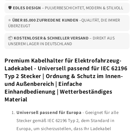
|
|
🛡️
EDLES DESIGN
– PULVERBESCHICHTET, MODERN & STILVOLL
Ordnung
Ordnung
&amp;
&amp;
⭐
ÜBER 85.000 ZUFRIEDENE KUNDEN
–QUALITÄT, DIE IMMER
Schutz
Schutz
ÜBERZEUGT
im
im
Innen-
Innen-
📦
KOSTENLOSER & SCHNELLER VERSAND
– DIREKT AUS
und
und
UNSEREM LAGER IN DEUTSCHLAND
Außenbereich
Außenbereich
|
|
Premium Kabelhalter für Elektrofahrzeug-
Einfache
Einfache
Ladekabel - Universell passend für IEC 62196
Einhandbedienung
Einhandbedienung
|
|
Typ 2 Stecker | Ordnung & Schutz im Innen-
Wetterbeständiges
Wetterbeständiges
und Außenbereich | Einfache
Material
Material
Einhandbedienung | Wetterbeständiges
Material
Universell passend für Europa
- Geeignet für alle
Stecker gemäß IEC 62196 Typ 2, dem Standard in
Europa, um sicherzustellen, dass Ihr Ladekabel