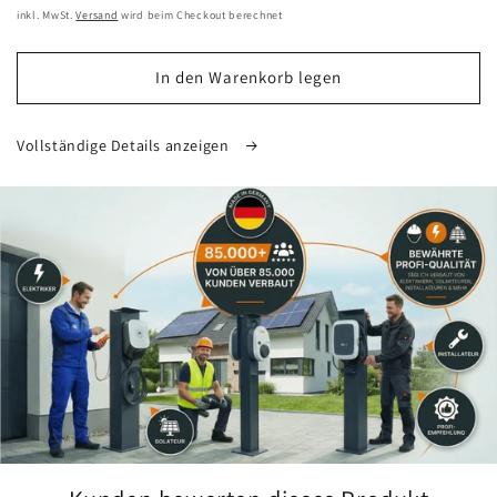
Preis
inkl. MwSt.
Versand
wird beim Checkout berechnet
In den Warenkorb legen
Vollständige Details anzeigen