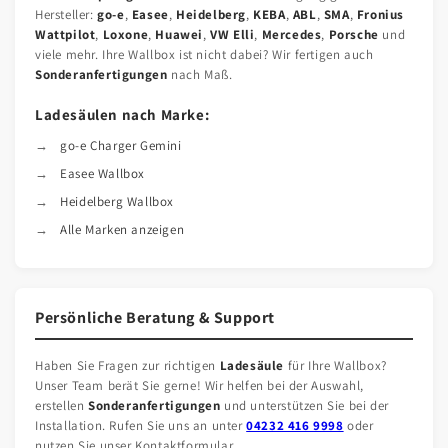
Hersteller:
go-e
,
Easee
,
Heidelberg
,
KEBA
,
ABL
,
SMA
,
Fronius
Wattpilot
,
Loxone
,
Huawei
,
VW Elli
,
Mercedes
,
Porsche
und
viele mehr. Ihre Wallbox ist nicht dabei? Wir fertigen auch
Sonderanfertigungen
nach Maß.
Ladesäulen nach Marke:
go-e Charger Gemini
Easee Wallbox
Heidelberg Wallbox
Alle Marken anzeigen
Persönliche Beratung & Support
Haben Sie Fragen zur richtigen
Ladesäule
für Ihre Wallbox?
Unser Team berät Sie gerne! Wir helfen bei der Auswahl,
erstellen
Sonderanfertigungen
und unterstützen Sie bei der
Installation. Rufen Sie uns an unter
04232 416 9998
oder
nutzen Sie unser Kontaktformular.