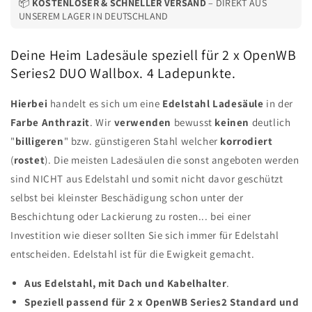
📦
KOSTENLOSER & SCHNELLER VERSAND
– DIREKT AUS
|
|
UNSEREM LAGER IN DEUTSCHLAND
Stele
Stele
Deine Heim Ladesäule speziell für 2 x OpenWB
Series2 DUO Wallbox. 4 Ladepunkte.
Hierbei
handelt es sich um eine
Edelstahl
Ladesäule
in der
Farbe
Anthrazit
. Wir
verwenden
bewusst
keinen
deutlich
"
billigeren
" bzw. günstigeren Stahl welcher
korrodiert
(
rostet
). Die meisten Ladesäulen die sonst angeboten werden
sind NICHT aus Edelstahl und somit nicht davor geschützt
selbst bei kleinster Beschädigung schon unter der
Beschichtung oder Lackierung zu rosten... bei einer
Investition wie dieser sollten Sie sich immer für Edelstahl
entscheiden. Edelstahl ist für die Ewigkeit gemacht.
Aus Edelstahl, mit Dach und Kabelhalter
.
Speziell passend für 2 x OpenWB Series2 Standard und