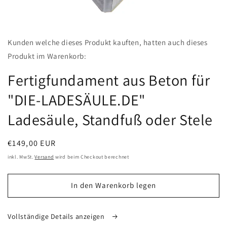
Medien
featured
Kunden welche dieses Produkt kauften, hatten auch dieses
in
Modal
Produkt im Warenkorb:
öffnen
Fertigfundament aus Beton für
"DIE-LADESÄULE.DE"
Ladesäule, Standfuß oder Stele
Normaler
€149,00 EUR
Preis
inkl. MwSt.
Versand
wird beim Checkout berechnet
In den Warenkorb legen
Vollständige Details anzeigen