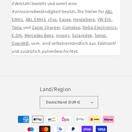
Edelstahl
besteht und somit eine
Korrosionsbeständigkeit
besitzt
.
Die Stelen für
ABL
EMH1
,
ABL EMH3
,
cFos
,
Easee
,
Heidelberg
,
VW Elli
,
Tesla
und
Zappi Charger
,
Compleo
,
Delta Electronics
,
E.ON
,
Mercedes Benz
,
innogy
,
Solaredge
,
Senec
,
OpenWB
, uvm. sind selbstverständlich aus
Edelstahl
und zusätzlich
pulverbeschichtet
.
Land/Region
Deutschland (EUR €)
Zahlungsmethoden