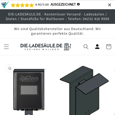
Direkt
✕
zum
Inhalt
DIE-LADESÄULE.DE - Kostenloser Versand - Ladesäulen /
Stelen / Standfüße für Wallboxen - Telefon: 04232 416 9998
Wir sind Qualitätshersteller aus Deutschland. Wir
garantieren perfekte Qualität.
Warenko
oduktinformationen
ringen