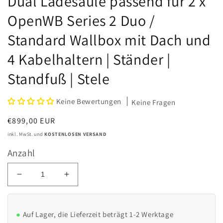
Dual Ladesäule passend für 2 x
OpenWB Series 2 Duo /
Standard Wallbox mit Dach und
4 Kabelhaltern | Ständer |
Standfuß | Stele
Keine Bewertungen
Keine Fragen
Normaler
€899,00 EUR
Preis
inkl. MwSt. und
KOSTENLOSEN VERSAND
Anzahl
Verringere
Erhöhe
die
die
Menge
Menge
für
für
Auf Lager, die Lieferzeit beträgt 1-2 Werktage
Dual
Dual