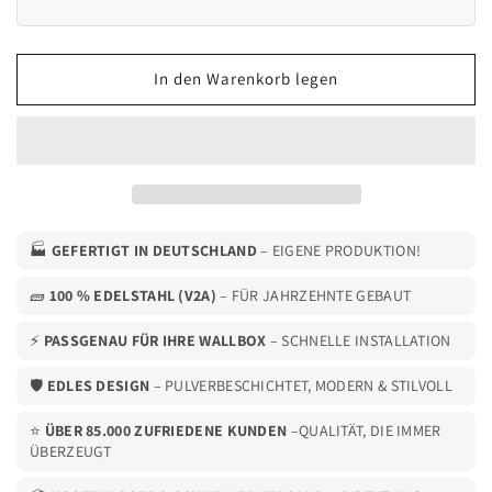
Ladesäule
Ladesäule
passend
passend
für
für
In den Warenkorb legen
2
2
x
x
OpenWB
OpenWB
Series
Series
2
2
Duo
Duo
/
/
Standard
Standard
🏭
GEFERTIGT IN DEUTSCHLAND
– EIGENE PRODUKTION!
Wallbox
Wallbox
mit
mit
🧱
100 % EDELSTAHL (V2A)
– FÜR JAHRZEHNTE GEBAUT
Dach
Dach
und
und
⚡
PASSGENAU FÜR IHRE WALLBOX
– SCHNELLE INSTALLATION
4
4
🛡️
Kabelhaltern
EDLES DESIGN
Kabelhaltern
– PULVERBESCHICHTET, MODERN & STILVOLL
|
|
⭐
ÜBER 85.000 ZUFRIEDENE KUNDEN
–QUALITÄT, DIE IMMER
Ständer
Ständer
ÜBERZEUGT
|
|
Standfuß
Standfuß