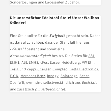
Sonderlösungen
und
Ladesäulen Zubehör
.
Die unzerstörbar Edelstahl Stele! Unser Wallbox
Ständer!
Eine Stele
sollte für die
Ewigkeit
gemacht sein. Daher
ist darauf zu achten, dass der Standfuß hier aus
Edelstahl
besteht und somit eine
Korrosionsbeständigkeit
besitzt
.
Die Stelen für
ABL
EMH1
,
ABL EMH3
,
cFos
,
Easee
,
Heidelberg
,
VW Elli
,
Tesla
und
Zappi Charger
,
Compleo
,
Delta Electronics
,
E.ON
,
Mercedes Benz
,
innogy
,
Solaredge
,
Senec
,
OpenWB
, uvm. sind selbstverständlich aus
Edelstahl
und zusätzlich
pulverbeschichtet
.