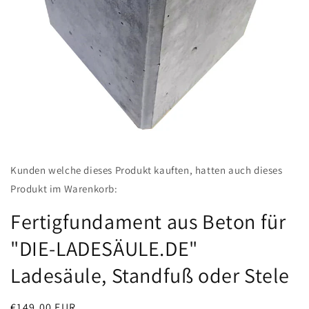
Medien
featured
Kunden welche dieses Produkt kauften, hatten auch dieses
in
Modal
Produkt im Warenkorb:
öffnen
Fertigfundament aus Beton für
"DIE-LADESÄULE.DE"
Ladesäule, Standfuß oder Stele
Normaler
€149,00 EUR