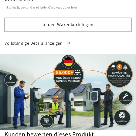
Preis
inkl. MwSt.
Versand
wird beim Checkout berechnet
In den Warenkorb legen
Vollständige Details anzeigen
Kunden bewerten dieses Produkt