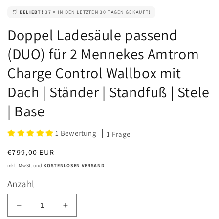
🛒
BELIEBT!
37 × IN DEN LETZTEN 30 TAGEN GEKAUFT!
Doppel Ladesäule passend
(DUO) für 2 Mennekes Amtrom
Charge Control Wallbox mit
Dach | Ständer | Standfuß | Stele
| Base
1 Bewertung
1 Frage
Normaler
€799,00 EUR
Preis
inkl. MwSt. und
KOSTENLOSEN VERSAND
Anzahl
Verringere
Erhöhe