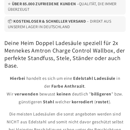
⭐
ÜBER 85.000 ZUFRIEDENE KUNDEN
–QUALITÄT, DIE IMMER
|
|
ÜBERZEUGT
Base
Base
📦
KOSTENLOSER & SCHNELLER VERSAND
– DIREKT AUS
UNSEREM LAGER IN DEUTSCHLAND
Deine Heim Doppel Ladesäule speziell für 2x
Mennekes Amtron Charge Control Wallbox, der
perfekte Standfuss, Stele, Ständer oder auch
Base.
Hierbei
handelt es sich um eine
Edelstahl
Ladesäule
in
der
Farbe
Anthrazit
.
Wir
verwenden
bewusst
keinen
deutlich "
billigeren
" bzw.
günstigeren
Stahl
welcher
korrodiert
(
rostet
).
Die meisten Ladesäulen die sonst angeboten werden sind
NICHT aus Edelstahl und somit nicht davor geschützt selbst
bei kleinster Beschädigung schon unter der Beschichtung