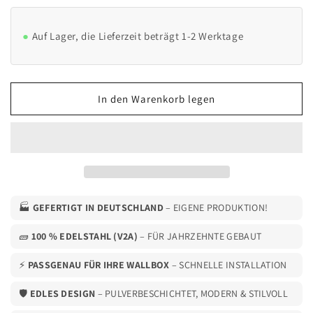
die
die
Menge
Menge
für
für
Auf Lager, die Lieferzeit beträgt 1-2 Werktage
Doppel
Doppel
Ladesäule
Ladesäule
passend
passend
(DUO)
(DUO)
In den Warenkorb legen
für
für
2
2
Mennekes
Mennekes
Amtrom
Amtrom
Charge
Charge
Control
Control
Wallbox
Wallbox
mit
mit
🏭
GEFERTIGT IN DEUTSCHLAND
– EIGENE PRODUKTION!
Dach
Dach
|
|
🧱
100 % EDELSTAHL (V2A)
– FÜR JAHRZEHNTE GEBAUT
Ständer
Ständer
|
|
⚡
PASSGENAU FÜR IHRE WALLBOX
– SCHNELLE INSTALLATION
Standfuß
Standfuß
🛡️
|
EDLES DESIGN
|
– PULVERBESCHICHTET, MODERN & STILVOLL
Stele
Stele