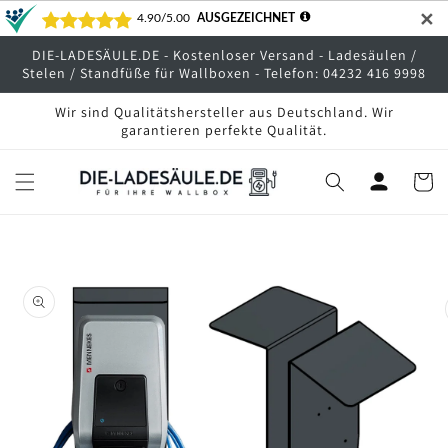
Direkt
✕
zum
Inhalt
DIE-LADESÄULE.DE - Kostenloser Versand - Ladesäulen /
Stelen / Standfüße für Wallboxen - Telefon: 04232 416 9998
Wir sind Qualitätshersteller aus Deutschland. Wir
garantieren perfekte Qualität.
Warenko
oduktinformationen
ringen