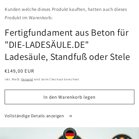
featured
Kunden welche dieses Produkt kauften, hatten auch dieses
in
Modal
Produkt im Warenkorb:
öffnen
Fertigfundament aus Beton für
"DIE-LADESÄULE.DE"
Ladesäule, Standfuß oder Stele
Normaler
€149,00 EUR
Preis
inkl. MwSt.
Versand
wird beim Checkout berechnet
In den Warenkorb legen
Vollständige Details anzeigen