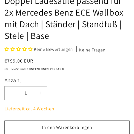
Doppel Ladesäule passend für
2x Mercedes Benz ECE Wallbox
mit Dach | Ständer | Standfuß |
Stele | Base
Keine Bewertungen
Keine Fragen
Normaler
€799,00 EUR
Preis
inkl. MwSt. und
KOSTENLOSEN VERSAND
Anzahl
Verringere
Erhöhe
die
die
Menge
Menge
Lieferzeit ca. 4 Wochen.
für
für
Doppel
Doppel
Ladesäule
Ladesäule
In den Warenkorb legen
passend
passend