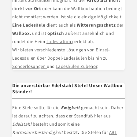
mittels Standfüßen möglich. Ist der
Parkplatz nicht
direkt
vor Ort
oder kann die Wallbox baulich bedingt
nicht montiert werden, ist sie die einzige Möglichkeit.
Eine
Ladesäule
dient
auch als
Witterungsschutz
der
Wallbox.
und ist
optisch
äußerst ansehnlich und
rundet die Heim
Ladestation
perfekt ab.
Wir bieten verschiedenste Lösungen von
Einzel-
Ladesäulen
über
Doppel-Ladesäulen
bis hin zu
Sonderlösungen
und
Ladesäulen Zubehör
.
Die unzerstörbar Edelstahl Stele! Unser Wallbox
Ständer!
Eine Stele
sollte für die
Ewigkeit
gemacht sein. Daher
ist darauf zu achten, dass der Standfuß hier aus
Edelstahl
besteht und somit eine
Korrosionsbeständigkeit
besitzt
.
Die Stelen für
ABL