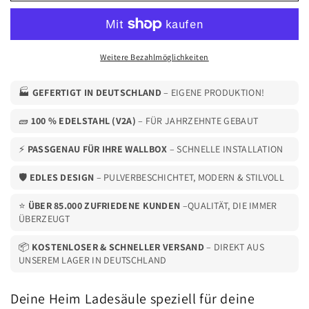
für
für
2x
2x
Mercedes
Mercedes
Benz
Benz
Weitere Bezahlmöglichkeiten
ECE
ECE
Wallbox
Wallbox
🏭
GEFERTIGT IN DEUTSCHLAND
– EIGENE PRODUKTION!
mit
mit
Dach
Dach
🧱
100 % EDELSTAHL (V2A)
– FÜR JAHRZEHNTE GEBAUT
|
|
Ständer
Ständer
⚡
PASSGENAU FÜR IHRE WALLBOX
– SCHNELLE INSTALLATION
|
|
Standfuß
Standfuß
🛡️
EDLES DESIGN
– PULVERBESCHICHTET, MODERN & STILVOLL
|
|
Stele
Stele
⭐
ÜBER 85.000 ZUFRIEDENE KUNDEN
–QUALITÄT, DIE IMMER
|
|
ÜBERZEUGT
Base
Base
📦
KOSTENLOSER & SCHNELLER VERSAND
– DIREKT AUS
UNSEREM LAGER IN DEUTSCHLAND
Deine Heim Ladesäule speziell für deine