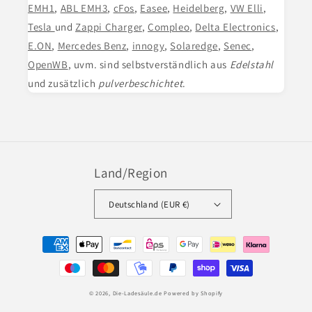
EMH1
,
ABL EMH3
,
cFos
,
Easee
,
Heidelberg
,
VW Elli
,
Tesla
und
Zappi Charger
,
Compleo
,
Delta Electronics
,
E.ON
,
Mercedes Benz
,
innogy
,
Solaredge
,
Senec
,
OpenWB
, uvm. sind selbstverständlich aus
Edelstahl
und zusätzlich
pulverbeschichtet
.
Land/Region
Deutschland (EUR €)
Zahlungsmethoden
© 2026,
Die-Ladesäule.de
Powered by Shopify