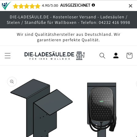
Direkt
✕
zum
Inhalt
DIE-LADESÄULE.DE - Kostenloser Versand - Ladesäulen /
Stelen / Standfüße für Wallboxen - Telefon: 04232 416 9998
Wir sind Qualitätshersteller aus Deutschland. Wir
garantieren perfekte Qualität.
Warenko
oduktinformationen
ringen