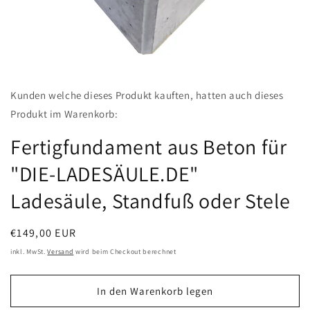
Medien
featured
Kunden welche dieses Produkt kauften, hatten auch dieses
in
Modal
Produkt im Warenkorb:
öffnen
Fertigfundament aus Beton für
"DIE-LADESÄULE.DE"
Ladesäule, Standfuß oder Stele
Normaler
€149,00 EUR
Preis
inkl. MwSt.
Versand
wird beim Checkout berechnet
In den Warenkorb legen