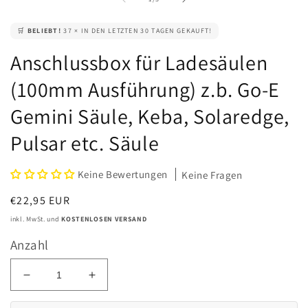
öffnen
🛒
BELIEBT!
37 × IN DEN LETZTEN 30 TAGEN GEKAUFT!
Anschlussbox für Ladesäulen
(100mm Ausführung) z.b. Go-E
Gemini Säule, Keba, Solaredge,
Pulsar etc. Säule
Keine Bewertungen
Keine Fragen
Normaler
€22,95 EUR
Preis
inkl. MwSt. und
KOSTENLOSEN VERSAND
Anzahl
Verringere
Erhöhe
die
die