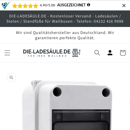
Direkt
✕
zum
Inhalt
DIE-LADESÄULE.DE - Kostenloser Versand - Ladesäulen /
Stelen / Standfüße für Wallboxen - Telefon: 04232 416 9998
Wir sind Qualitätshersteller aus Deutschland. Wir
garantieren perfekte Qualität.
Warenko
oduktinformationen
ringen