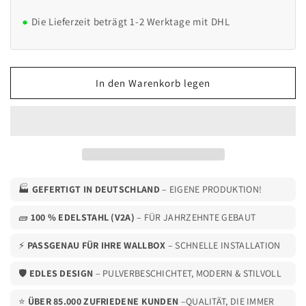
Menge
Menge
für
für
Die Lieferzeit beträgt 1-2 Werktage mit DHL
Anschlussbox
Anschlussbox
für
für
Ladesäulen
Ladesäulen
(100mm
(100mm
In den Warenkorb legen
Ausführung)
Ausführung)
z.b.
z.b.
Go-
Go-
E
E
Gemini
Gemini
Säule,
Säule,
Keba,
Keba,
Solaredge,
Solaredge,
🏭
GEFERTIGT IN DEUTSCHLAND
– EIGENE PRODUKTION!
Pulsar
Pulsar
etc.
etc.
🧱
100 % EDELSTAHL (V2A)
– FÜR JAHRZEHNTE GEBAUT
Säule
Säule
⚡
PASSGENAU FÜR IHRE WALLBOX
– SCHNELLE INSTALLATION
🛡️
EDLES DESIGN
– PULVERBESCHICHTET, MODERN & STILVOLL
⭐
ÜBER 85.000 ZUFRIEDENE KUNDEN
–QUALITÄT, DIE IMMER