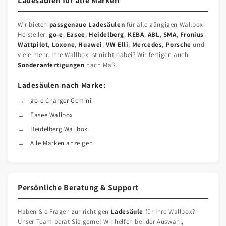
Ladesäulen für alle Marken
Wir bieten
passgenaue Ladesäulen
für alle gängigen Wallbox-
Hersteller:
go-e
,
Easee
,
Heidelberg
,
KEBA
,
ABL
,
SMA
,
Fronius
Wattpilot
,
Loxone
,
Huawei
,
VW Elli
,
Mercedes
,
Porsche
und
viele mehr. Ihre Wallbox ist nicht dabei? Wir fertigen auch
Sonderanfertigungen
nach Maß.
Ladesäulen nach Marke:
go-e Charger Gemini
Easee Wallbox
Heidelberg Wallbox
Alle Marken anzeigen
Persönliche Beratung & Support
Haben Sie Fragen zur richtigen
Ladesäule
für Ihre Wallbox?
Unser Team berät Sie gerne! Wir helfen bei der Auswahl,