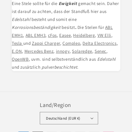
Eine Stele
sollte für die
Ewigkeit
gemacht sein. Daher
ist darauf zu achten, dass der Standfuß hier aus
Edelstahl
besteht und somit eine
Korrosionsbeständigkeit
besitzt
.
Die Stelen für
ABL
EMH1
,
ABL EMH3
,
cFos
,
Easee
,
Heidelberg
,
VW Elli
,
Tesla
und
Zappi Charger
,
Compleo
,
Delta Electronics
,
E.ON
,
Mercedes Benz
,
innogy
,
Solaredge
,
Senec
,
OpenWB
, uvm. sind selbstverständlich aus
Edelstahl
und zusätzlich
pulverbeschichtet
.
Land/Region
Deutschland (EUR €)