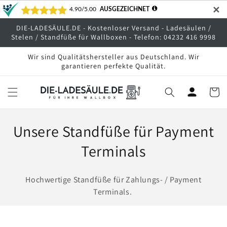
Direkt
✕
zum
Inhalt
DIE-LADESÄULE.DE - Kostenloser Versand - Ladesäulen /
Stelen / Standfüße für Wallboxen - Telefon: 04232 416 9998
Wir sind Qualitätshersteller aus Deutschland. Wir
garantieren perfekte Qualität.
Warenko
K
Unsere Standfüße für Payment
a
Terminals
t
Hochwertige Standfüße für Zahlungs- / Payment
e
Terminals.
g