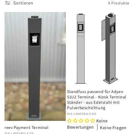
o
Sortieren
4 Produkte
r
i
e
:
Standfuss passend für Adyen
S1U2 Terminal - Kiosk Terminal
Ständer - aus Edelstahl mit
Pulverbeschichtung
Anbieter:
DIE-LADESÄULE.DE
Keine
Bewertungen
Keine Fragen
reev Payment Terminal
DIE-LADESÄULE.DE