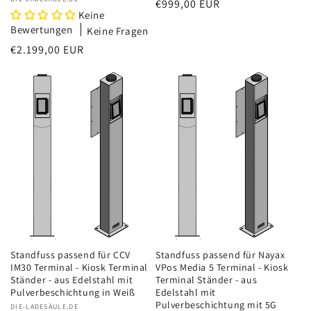
Anbieter:
Normaler
€999,00 EUR
Keine
Preis
Bewertungen
Keine Fragen
Normaler
€2.199,00 EUR
Preis
Standfuss passend für CCV
Standfuss passend für Nayax
IM30 Terminal - Kiosk Terminal
VPos Media 5 Terminal - Kiosk
Ständer - aus Edelstahl mit
Terminal Ständer - aus
Pulverbeschichtung in Weiß
Edelstahl mit
Pulverbeschichtung mit 5G
Anbieter:
DIE-LADESÄULE.DE