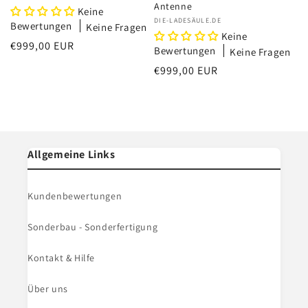
Antenne
Keine
Anbieter:
DIE-LADESÄULE.DE
Bewertungen
Keine Fragen
Keine
Normaler
€999,00 EUR
Bewertungen
Keine Fragen
Preis
Normaler
€999,00 EUR
Preis
Allgemeine Links
Kundenbewertungen
Sonderbau - Sonderfertigung
Kontakt & Hilfe
Über uns