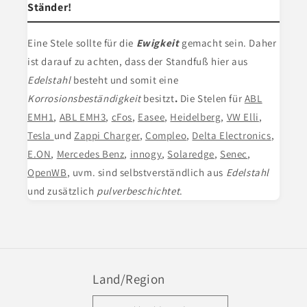
Ständer!
Eine Stele
sollte für die
Ewigkeit
gemacht sein. Daher
ist darauf zu achten, dass der Standfuß hier aus
Edelstahl
besteht und somit eine
Korrosionsbeständigkeit
besitzt
.
Die Stelen für
ABL
EMH1
,
ABL EMH3
,
cFos
,
Easee
,
Heidelberg
,
VW Elli
,
Tesla
und
Zappi Charger
,
Compleo
,
Delta Electronics
,
E.ON
,
Mercedes Benz
,
innogy
,
Solaredge
,
Senec
,
OpenWB
, uvm. sind selbstverständlich aus
Edelstahl
und zusätzlich
pulverbeschichtet
.
Land/Region