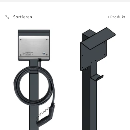
o
r
Sortieren
1 Produkt
i
e
: