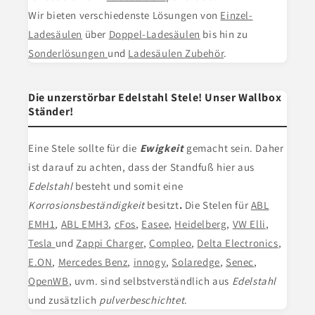
Wir bieten verschiedenste Lösungen von
Einzel-
Ladesäulen
über
Doppel-Ladesäulen
bis hin zu
Sonderlösungen
und
Ladesäulen Zubehör
.
Die unzerstörbar Edelstahl Stele! Unser Wallbox
Ständer!
Eine Stele
sollte für die
Ewigkeit
gemacht sein. Daher
ist darauf zu achten, dass der Standfuß hier aus
Edelstahl
besteht und somit eine
Korrosionsbeständigkeit
besitzt
.
Die Stelen für
ABL
EMH1
,
ABL EMH3
,
cFos
,
Easee
,
Heidelberg
,
VW Elli
,
Tesla
und
Zappi Charger
,
Compleo
,
Delta Electronics
,
E.ON
,
Mercedes Benz
,
innogy
,
Solaredge
,
Senec
,
OpenWB
, uvm. sind selbstverständlich aus
Edelstahl
und zusätzlich
pulverbeschichtet
.