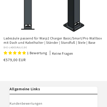
Ladesäule passend für Warp2 Charger Basic/Smart/Pro Wallbox
mit Dach und Kabelhalter | Ständer | Standfuß | Stele | Base
Anbieter:
DIE-LADESÄULE.DE
1 Bewertung
Keine Fragen
Normaler
€579,00 EUR
Preis
Allgemeine Links
Kundenbewertungen