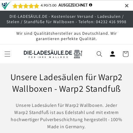
Direkt
✕
zum
Inhalt
DIE-LADESÄULE.DE - Kostenloser Versand - Ladesäulen /
Stelen / Standfüße für Wallboxen - Telefon: 04232 416 9998
Wir sind Qualitätshersteller aus Deutschland. Wir
garantieren perfekte Qualität.
Warenko
K
Unsere Ladesäulen für Warp2
a
Wallboxen - Warp2 Standfuß
t
Unsere Ladesäulen für Warp2 Wallboxen. Jeder
e
Warp2 Standfuß ist aus Edelstahl und mit extrem
hochwertiger Pulverbeschichtung hergestellt - 100%
g
Made in Germany.