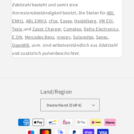
Edelstahl
besteht und somit eine
Korrosionsbeständigkeit
besitzt
.
Die Stelen für
ABL
EMH1
,
ABL EMH3
,
cFos
,
Easee
,
Heidelberg
,
VW Elli
,
Tesla
und
Zappi Charger
,
Compleo
,
Delta Electronics
,
E.ON
,
Mercedes Benz
,
innogy
,
Solaredge
,
Senec
,
OpenWB
, uvm. sind selbstverständlich aus
Edelstahl
und zusätzlich
pulverbeschichtet
.
Land/Region
Deutschland (EUR €)
Zahlungsmethoden