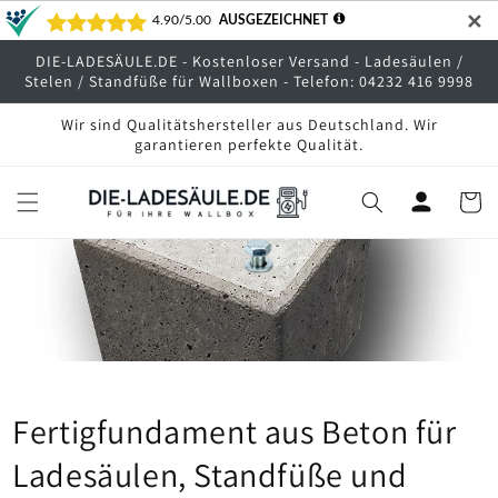
Direkt
✕
zum
Inhalt
DIE-LADESÄULE.DE - Kostenloser Versand - Ladesäulen /
Stelen / Standfüße für Wallboxen - Telefon: 04232 416 9998
Wir sind Qualitätshersteller aus Deutschland. Wir
garantieren perfekte Qualität.
Warenko
Fertigfundament aus Beton für
Ladesäulen, Standfüße und