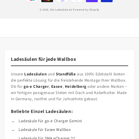
© 2026,
Die-Ladesäule.de
Powered by Shopify
Ladesäulen für jede Wallbox
Unsere
Ladesäulen
und
Standfüße
aus 100% Edelstahl bieten
die perfekte Lösung für die freistehende Montage Ihrer Wallbox.
Ob für
go-e Charger
,
Easee
,
Heidelberg
oder andere Marken –
wir fertigen passgenaue Stelen mit Dach und Kabelhalter. Made
in Germany, rostfrei und für Jahrzehnte gebaut.
Beliebte Einzel Ladesäulen:
Ladesäule für go-e Charger Gemini
Ladesäule für Easee Wallbox
Ladesäule für SMA eCharger 22